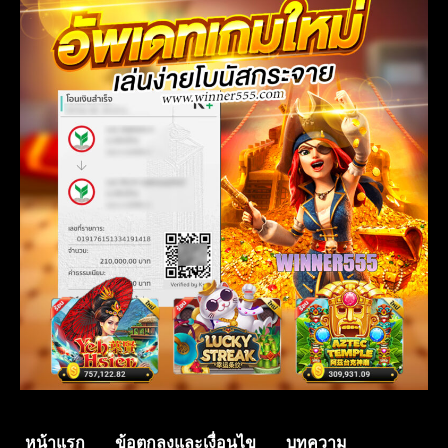
หน้าแรก
ข้อตกลงและเงื่อนไข
บทความ