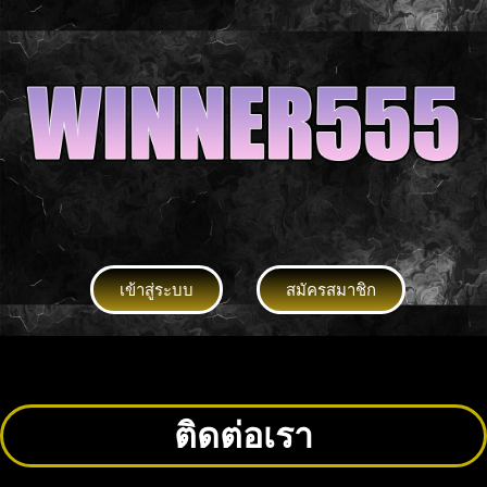
เข้าสู่ระบบ
สมัครสมาชิก
ติดต่อเรา